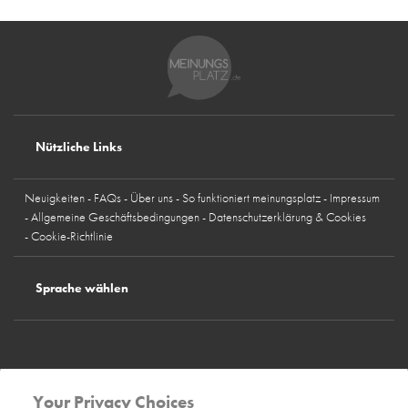
Nützliche Links
Neuigkeiten
FAQs
Über uns
So funktioniert meinungsplatz
Impressum
Allgemeine Geschäftsbedingungen
Datenschutzerklärung & Cookies
Cookie-Richtlinie
Sprache wählen
Deutschland
Österreich
Schweiz
Spanien
Frankreich
Italien
Großbritannien
Belgien
Norwegen
Schweden
Finnland
Dänemark
Your Privacy Choices